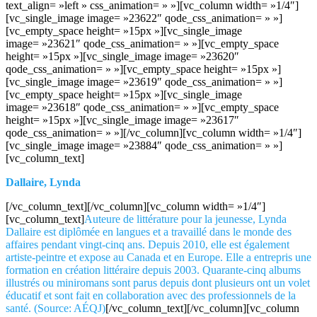
text_align= »left » css_animation= » »][vc_column width= »1/4″]
[vc_single_image image= »23622″ qode_css_animation= » »]
[vc_empty_space height= »15px »][vc_single_image
image= »23621″ qode_css_animation= » »][vc_empty_space
height= »15px »][vc_single_image image= »23620″
qode_css_animation= » »][vc_empty_space height= »15px »]
[vc_single_image image= »23619″ qode_css_animation= » »]
[vc_empty_space height= »15px »][vc_single_image
image= »23618″ qode_css_animation= » »][vc_empty_space
height= »15px »][vc_single_image image= »23617″
qode_css_animation= » »][/vc_column][vc_column width= »1/4″]
[vc_single_image image= »23884″ qode_css_animation= » »]
[vc_column_text]
Dallaire, Lynda
[/vc_column_text][/vc_column][vc_column width= »1/4″]
[vc_column_text]
Auteure de littérature pour la jeunesse, Lynda
Dallaire est diplômée en langues et a travaillé dans le monde des
affaires pendant vingt-cinq ans. Depuis 2010, elle est également
artiste-peintre et expose au Canada et en Europe. Elle a entrepris une
formation en création littéraire depuis 2003. Quarante-cinq albums
illustrés ou miniromans sont parus depuis dont plusieurs ont un volet
éducatif et sont fait en collaboration avec des professionnels de la
santé. (Source: AÉQJ)
[/vc_column_text][/vc_column][vc_column