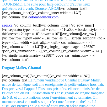
TOURISME. Une suite pour faire découvrir d’autres lieux
québécois est à venir. (Source: AÉQJ)
[/vc_column_text]
[/vc_column_inner][vc_column_inner width= »1/4″]
[vc_column_text]
colombedufour.com
aeqj.ca
[/vc_column_text][/vc_column_inner][/vc_row_inner]
[vc_separator type= »normal » color= »#1ea0ec » border_style= » »
thickness= »2″ up= »10″ down= »10″][/vc_column][/vc_row]
[vc_row row_type= »row » use_row_as_full_screen_section= »no »
type= »full_width » text_align= »left » css_animation= » »]
[vc_column width= »1/4″][vc_single_image image= »23630″
qode_css_animation= » »][/vc_column][vc_column width= »1/4″]
[vc_single_image image= »23887″ qode_css_animation= » »]
[vc_column_text]
Duguay Mallet, Chantal
[/vc_column_text][/vc_column][vc_column width= »1/4″]
[vc_column_text]
La rumeur voudrait que Chantal Duguay Mallet,
native de Lamèque, soit une enseignante de petite enfance hors pair.
Des preuves à l’appui ? Plusieurs prix d’excellence : ministère de
l’Éducation du NB, Association des enseignants de langue française
du NB, et un prix national pour l’enseignement au primaire. On
murmure aussi en coulisses que c’est une femme de théâtre. Là
aussi, des preuves : elle a rédigé et/ou mis en scène plus d’une