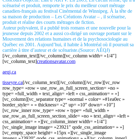
scénarisé et produit, remporte le prix du meilleur court métrage
canadien-français au festival Cinémental de Winnipeg. À la tête de
sa maison de production – Les Créations Avatar – , il scénarise,
produit et réalise des courts métrages de fiction.
Auteur polyvalent, il a publié trois romans et une nouvelle pour la
jeunesse depuis 2002 et a aussi co-dirigé un ouvrage portant sur le
Mouvement des relations humaines et de la psychosociologie au
Québec en 2001. Aujourd’hui, il habite à Montréal où il poursuit sa
carrière à titre d’auteur et de scénariste.(Source: AÉQJ)
[/vc_column_text][/vc_column][vc_column width= »1/4″]
[vc_column_text]
creationsavatar.com
aeqj.ca
tisseyre.ca
[/vc_column_text][/vc_column][/vc_row][vc_row
row_type= »row » use_row_as_full_screen_section= »no »
type= »full_width » text_align= »left » css_animation= » »]
[vc_column][vc_separator type= »normal » color= »#1ea0ec »
border_style= » » thickness= »2″ up= »10″ down= »10″]
[vc_row_inner row_type= »row » type= »full_width »
use_row_as_full_screen_section_slide= »no » text_align= »left »
css_animation= » »][vc_column_inner width= »1/4″]
[vc_single_image image= »23921″ qode_css_animation= » »]
[vc_empty_space height= »15px »][vc_single_image
image= »23920″ qode_css_animation= » »][/vc_column_inner]