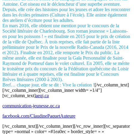
Antoine. Cet oiseau est le déclencheur d’une superbe aventure.
Depuis, elle crée des histoires pour les jeunes et adore les rencontrer
dans les écoles primaires (Culture à l’école). Elle anime également
des ateliers d’écriture pour les adultes.
En mars 2016, elle obtient une mention pour le concours de la
Société littéraire de Charlesbourg. Son roman jeunesse « Laissons-
en pour les poissons ! » est finaliste en 2015 pour le prix de création
de la ville de Québec. À trois reprises, elle fait partie de la liste
préliminaire pour le Prix de la nouvelle Radio-Canada (2016, 2014
et 2012). Finaliste en 2012, elle remporte le Prix du public. La
même année, elle est finaliste pour la Gala Personnalité de Saint-
Raymond de Portneuf dans le volet culturel. En 2005, elle se mérite
le troisième prix du concours de la Fédération québécoise du Loisir
littéraire et à quatre reprises, elle est finaliste pour le Concours
Brèves littéraires (2000 à 2003).
Bref… chaque jour, elle se dit : Vive la création !
[/vc_column_text]
[/vc_column_inner][vc_column_inner width= »1/4″]
[vc_column_text]
aeqj.ca
communication-jeunesse.qc.ca
facebook.com/ClaudinePaquetAuteure
[/vc_column_text][/vc_column_inner][/vc_row_inner][vc_separator
type= »normal » color= »#1ea0ec » border_style= » »