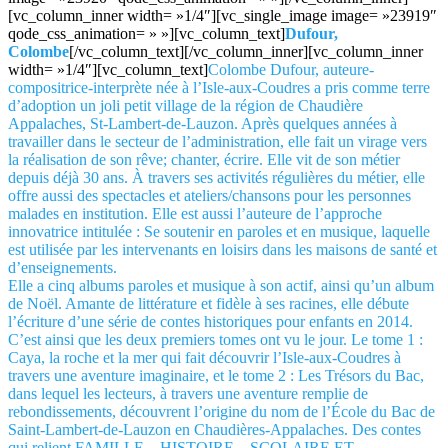
[vc_column_inner width= »1/4″][vc_single_image image= »23919″
qode_css_animation= » »][vc_column_text]
Dufour,
Colombe
[/vc_column_text][/vc_column_inner][vc_column_inner
width= »1/4″][vc_column_text]
Colombe Dufour, auteure-
compositrice-interprète née à l’Isle-aux-Coudres a pris comme terre
d’adoption un joli petit village de la région de Chaudière
Appalaches, St-Lambert-de-Lauzon. Après quelques années à
travailler dans le secteur de l’administration, elle fait un virage vers
la réalisation de son rêve; chanter, écrire. Elle vit de son métier
depuis déjà 30 ans. À travers ses activités régulières du métier, elle
offre aussi des spectacles et ateliers/chansons pour les personnes
malades en institution. Elle est aussi l’auteure de l’approche
innovatrice intitulée : Se soutenir en paroles et en musique, laquelle
est utilisée par les intervenants en loisirs dans les maisons de santé et
d’enseignements.
Elle a cinq albums paroles et musique à son actif, ainsi qu’un album
de Noël. Amante de littérature et fidèle à ses racines, elle débute
l’écriture d’une série de contes historiques pour enfants en 2014.
C’est ainsi que les deux premiers tomes ont vu le jour. Le tome 1 :
Caya, la roche et la mer qui fait découvrir l’Isle-aux-Coudres à
travers une aventure imaginaire, et le tome 2 : Les Trésors du Bac,
dans lequel les lecteurs, à travers une aventure remplie de
rebondissements, découvrent l’origine du nom de l’École du Bac de
Saint-Lambert-de-Lauzon en Chaudières-Appalaches. Des contes
qui relient FAMILLE – HISTOIRE – SCOLAIRE ET