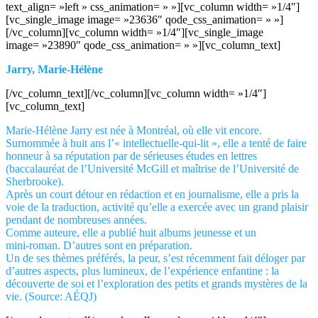
text_align= »left » css_animation= » »][vc_column width= »1/4″]
[vc_single_image image= »23636″ qode_css_animation= » »]
[/vc_column][vc_column width= »1/4″][vc_single_image
image= »23890″ qode_css_animation= » »][vc_column_text]
Jarry, Marie-Hélène
[/vc_column_text][/vc_column][vc_column width= »1/4″]
[vc_column_text]
Marie-Hélène Jarry est née à Montréal, où elle vit encore.
Surnommée à huit ans l’« intellectuelle‑qui‑lit », elle a tenté de faire
honneur à sa réputation par de sérieuses études en lettres
(baccalauréat de l’Université McGill et maîtrise de l’Université de
Sherbrooke).
Après un court détour en rédaction et en journalisme, elle a pris la
voie de la traduction, activité qu’elle a exercée avec un grand plaisir
pendant de nombreuses années.
Comme auteure, elle a publié huit albums jeunesse et un
mini‑roman. D’autres sont en préparation.
Un de ses thèmes préférés, la peur, s’est récemment fait déloger par
d’autres aspects, plus lumineux, de l’expérience enfantine : la
découverte de soi et l’exploration des petits et grands mystères de la
vie. (Source: AÉQJ)