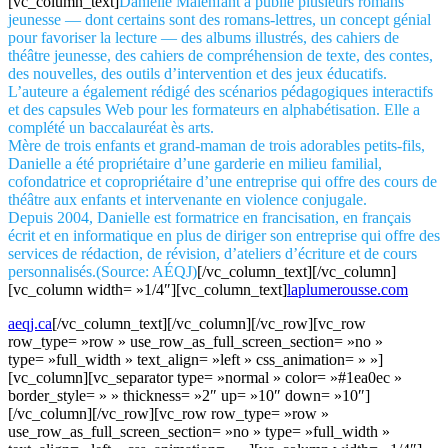
[vc_column_text]
Danielle Malenfant a publié plusieurs romans
jeunesse — dont certains sont des romans-lettres, un concept génial
pour favoriser la lecture — des albums illustrés, des cahiers de
théâtre jeunesse, des cahiers de compréhension de texte, des contes,
des nouvelles, des outils d’intervention et des jeux éducatifs.
L’auteure a également rédigé des scénarios pédagogiques interactifs
et des capsules Web pour les formateurs en alphabétisation. Elle a
complété un baccalauréat ès arts.
Mère de trois enfants et grand-maman de trois adorables petits-fils,
Danielle a été propriétaire d’une garderie en milieu familial,
cofondatrice et copropriétaire d’une entreprise qui offre des cours de
théâtre aux enfants et intervenante en violence conjugale.
Depuis 2004, Danielle est formatrice en francisation, en français
écrit et en informatique en plus de diriger son entreprise qui offre des
services de rédaction, de révision, d’ateliers d’écriture et de cours
personnalisés.(Source: AÉQJ)
[/vc_column_text][/vc_column]
[vc_column width= »1/4″][vc_column_text]
laplumerousse.com
aeqj.ca
[/vc_column_text][/vc_column][/vc_row][vc_row
row_type= »row » use_row_as_full_screen_section= »no »
type= »full_width » text_align= »left » css_animation= » »]
[vc_column][vc_separator type= »normal » color= »#1ea0ec »
border_style= » » thickness= »2″ up= »10″ down= »10″]
[/vc_column][/vc_row][vc_row row_type= »row »
use_row_as_full_screen_section= »no » type= »full_width »