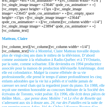
text_align= »left » css_animation= » »][vc_column width= »1/4″]
[vc_single_image image= »23646″ qode_css_animation= » »]
[vc_empty_space height= »15px »][vc_single_image
image= »23645″ qode_css_animation= » »][vc_empty_space
height= »15px »][vc_single_image image= »23644″
qode_css_animation= » »][/vc_column][vc_column width= »1/4″]
[vc_single_image image= »23894″ qode_css_animation= » »]
[vc_column_text]
Matteau, Claire
[/vc_column_text][/vc_column][vc_column width= »1/4″]
[vc_column_text]
Née à Montréal, Claire Matteau travaille depuis
plus de vingt-cinq ans dans le milieu de la télévision. D’abord
comme assistante à la réalisation à Radio-Québec et à TVOntario,
par la suite, comme scénariste. Elle deviendra en 1994 productrice
associée pour la maison de production télévisuelle Amérimage, dont
elle est cofondatrice. Malgré la course effrénée de sa vie
professionnelle, elle prend le temps d’aimer profondément les cinq
enfants adorables que la vie lui a prêtés et n’oublie jamais de
caresser ses neuf chats qui la regardent jouer du piano. En 1988, elle
reçoit une mention honorable au concours littéraire de la Société des
écrivains de Toronto, volet poésie. En 1996, elle écrit deux pièces de
théâtre
Mais… que pense donc Molière ?
et
Le rêve de Rosette
qui
s’adressent aux six à douze ans.
24, rue des Futailles
est la suite de
son premier roman
Adieu, Val-du-Chêne !
(Source: Bouton d’or