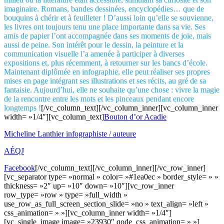
imaginaire. Romans, bandes dessinées, encyclopédies… que de
bouquins à chérir et à feuilleter ! D’aussi loin qu’elle se souvienne,
les livres ont toujours tenu une place importante dans sa vie. Ses
amis de papier l’ont accompagnée dans ses moments de joie, mais
aussi de peine. Son intérêt pour le dessin, la peinture et la
communication visuelle l’a amenée à participer à diverses
expositions et, plus récemment, à retourner sur les bancs d’école.
Maintenant diplômée en infographie, elle peut réaliser ses propres
mises en page intégrant ses illustrations et ses récits, au gré de sa
fantaisie. Aujourd’hui, elle ne souhaite qu’une chose : vivre la magie
de la rencontre entre les mots et les pinceaux pendant encore
longtemps !
[/vc_column_text][/vc_column_inner][vc_column_inner
width= »1/4″][vc_column_text]
Bouton d’or Acadie
Micheline Lanthier infographiste / auteure
AÉQJ
Facebook
[/vc_column_text][/vc_column_inner][/vc_row_inner]
[vc_separator type= »normal » color= »#1ea0ec » border_style= » »
thickness= »2″ up= »10″ down= »10″][vc_row_inner
row_type= »row » type= »full_width »
use_row_as_full_screen_section_slide= »no » text_align= »left »
css_animation= » »][vc_column_inner width= »1/4″]
[vc_single_image image= »23930″ qode_css_animation= » »]