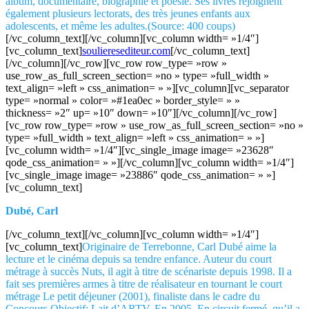
album, documentaire, biographie et poésie. Ses livres rejoignent
également plusieurs lectorats, des très jeunes enfants aux
adolescents, et même les adultes.(Source: 400 coups)
[/vc_column_text][/vc_column][vc_column width= »1/4″]
[vc_column_text]
soulieresediteur.com
[/vc_column_text]
[/vc_column][/vc_row][vc_row row_type= »row »
use_row_as_full_screen_section= »no » type= »full_width »
text_align= »left » css_animation= » »][vc_column][vc_separator
type= »normal » color= »#1ea0ec » border_style= » »
thickness= »2″ up= »10″ down= »10″][/vc_column][/vc_row]
[vc_row row_type= »row » use_row_as_full_screen_section= »no »
type= »full_width » text_align= »left » css_animation= » »]
[vc_column width= »1/4″][vc_single_image image= »23628″
qode_css_animation= » »][/vc_column][vc_column width= »1/4″]
[vc_single_image image= »23886″ qode_css_animation= » »]
[vc_column_text]
Dubé, Carl
[/vc_column_text][/vc_column][vc_column width= »1/4″]
[vc_column_text]
Originaire de Terrebonne, Carl Dubé aime la
lecture et le cinéma depuis sa tendre enfance. Auteur du court
métrage à succès Nuts, il agit à titre de scénariste depuis 1998. Il a
fait ses premières armes à titre de réalisateur en tournant le court
métrage Le petit déjeuner (2001), finaliste dans le cadre du
Concours Objectif: Lait d’ARTV. En 2005, En circuit fermé, qu’il a