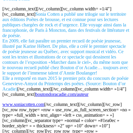
[/vc_column_text][/vc_column][vc_column width= »1/4″]
[vc_column_text]
Sonia Cotten a publié une trilogie sur le territoire
aux éditions Poètes de brousse, et est connue pour ses lectures
publiques chargées de rock et d’urgence. Elle voyage ainsi dans la
francophonie, de Paris à Moncton, dans des festivals de littérature et
de poésie.
En 2009, elle fait paraître un premier recueil de poésie jeunesse,
illustré par Karine Hébert. De plus, elle a créé le premier spectacle
de poésie jeunesse au Québec, avec support musical et vidéo. Ce
sont les textes et illustrations de ce spectacle qui dessinent les
contours de l’exposition «Marcher dans le ciel», du même nom que
le nouveau recueil publié chez Bouton d’or Acadie… toujours avec
le support de l’immense talent d’Annie Boulanger!
Elle a remporté en mars 2015 le premier prix du concours de poésie
Genevieve-Amyot du Printemps des poètes. (Source: Bouton d’or
Acadie)
[/vc_column_text][/vc_column][vc_column width= »1/4″]
[vc_column_text]
boutondoracadie.com/auteur
www.soniacotten.com
[/vc_column_text][/vc_column][/vc_row]
[vc_row row_type= »row » use_row_as_full_screen_section= »no »
type= »full_width » text_align= »left » css_animation= » »]
[vc_column][vc_separator type= »normal » color= »#1ea0ec »
border_style= » » thickness= »2″ up= »10″ down= »10″]
[/vc_column][/vc_row][vc_row row_type= »row »