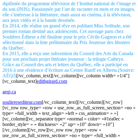
diplômée du programme télévision de l’Institut national de l’image et
du son (INIS). Passionnée par l’art de raconter en mots et en images,
elle s’intéresse à la littérature, mais aussi au cinéma, à la télévision,
aux jeux vidéo et à la bande dessinée.
En 2014, elle réalise un grand rêve en publiant Miss Solitude, son
premier roman destiné aux adolescents. Cet ouvrage paru chez
Soulières Éditeur a été finaliste pour le prix Cécile-Gagnon et a été
sélectionné dans la liste préliminaire du Prix Jeunesse des libraires
du Québec.
En 2015, elle a reçu une subvention du Conseil des Arts du Canada
pour son prochain projet littéraire jeunesse : la trilogie Cathryn.
Grâce au Conseil des arts et lettres du Québec, elle a participé en
2016 à une résidence d’écriture au Centre Banff en Alberta.(Source:
AÉQJ)
[/vc_column_text][/vc_column][vc_column width= »1/4″]
[vc_column_text]
edithgirard.com
aeqj.ca
soulieresediteur.com
[/vc_column_text][/vc_column][/vc_row]
[vc_row row_type= »row » use_row_as_full_screen_section= »no »
type= »full_width » text_align= »left » css_animation= » »]
[vc_column][vc_separator type= »normal » color= »#1ea0ec »
border_style= » » thickness= »2″ up= »10″ down= »10″]
[/vc_column][/vc_row][vc_row row_type= »row »
use_row_as_full_screen_section= »no » type= »full_width »