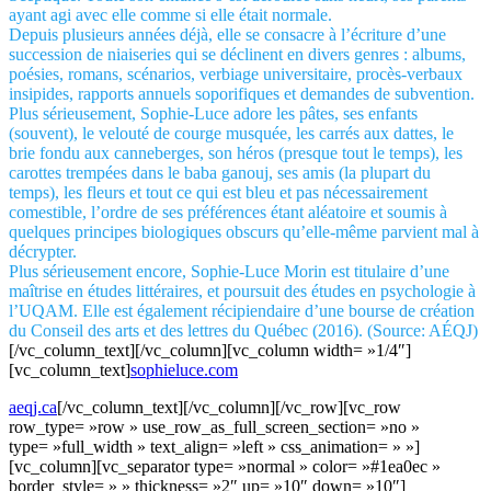
ayant agi avec elle comme si elle était normale.
Depuis plusieurs années déjà, elle se consacre à l’écriture d’une
succession de niaiseries qui se déclinent en divers genres : albums,
poésies, romans, scénarios, verbiage universitaire, procès-verbaux
insipides, rapports annuels soporifiques et demandes de subvention.
Plus sérieusement, Sophie-Luce adore les pâtes, ses enfants
(souvent), le velouté de courge musquée, les carrés aux dattes, le
brie fondu aux canneberges, son héros (presque tout le temps), les
carottes trempées dans le baba ganouj, ses amis (la plupart du
temps), les fleurs et tout ce qui est bleu et pas nécessairement
comestible, l’ordre de ses préférences étant aléatoire et soumis à
quelques principes biologiques obscurs qu’elle-même parvient mal à
décrypter.
Plus sérieusement encore, Sophie-Luce Morin est titulaire d’une
maîtrise en études littéraires, et poursuit des études en psychologie à
l’UQAM. Elle est également récipiendaire d’une bourse de création
du Conseil des arts et des lettres du Québec (2016). (Source: AÉQJ)
[/vc_column_text][/vc_column][vc_column width= »1/4″]
[vc_column_text]
sophieluce.com
aeqj.ca
[/vc_column_text][/vc_column][/vc_row][vc_row
row_type= »row » use_row_as_full_screen_section= »no »
type= »full_width » text_align= »left » css_animation= » »]
[vc_column][vc_separator type= »normal » color= »#1ea0ec »
border_style= » » thickness= »2″ up= »10″ down= »10″]