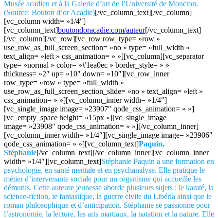
Musée acadien et à la Galerie d’art de l’Université de Moncton.
(Source: Bouton d’or Acadie)
[/vc_column_text][/vc_column]
[vc_column width= »1/4″]
[vc_column_text]
boutondoracadie.com/auteur
[/vc_column_text]
[/vc_column][/vc_row][vc_row row_type= »row »
use_row_as_full_screen_section= »no » type= »full_width »
text_align= »left » css_animation= » »][vc_column][vc_separator
type= »normal » color= »#1ea0ec » border_style= » »
thickness= »2″ up= »10″ down= »10″][vc_row_inner
row_type= »row » type= »full_width »
use_row_as_full_screen_section_slide= »no » text_align= »left »
css_animation= » »][vc_column_inner width= »1/4″]
[vc_single_image image= »23907″ qode_css_animation= » »]
[vc_empty_space height= »15px »][vc_single_image
image= »23908″ qode_css_animation= » »][/vc_column_inner]
[vc_column_inner width= »1/4″][vc_single_image image= »23906″
qode_css_animation= » »][vc_column_text]
Paquin,
Stéphanie
[/vc_column_text][/vc_column_inner][vc_column_inner
width= »1/4″][vc_column_text]
Stéphanie Paquin a une formation en
psychologie, en santé mentale et en psychanalyse. Elle pratique le
métier d’intervenante sociale pour un organisme qui accueille les
démunis. Cette auteure jeunesse aborde plusieurs sujets : le karaté, la
science-fiction, le fantastique, la guerre civile du Libéria ainsi que le
roman philosophique et d’anticipation. Stéphanie se passionne pour
l’astronomie, la lecture, les arts martiaux, la natation et la nature. Elle