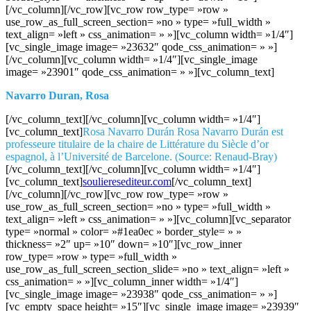
[/vc_column][/vc_row][vc_row row_type= »row »
use_row_as_full_screen_section= »no » type= »full_width »
text_align= »left » css_animation= » »][vc_column width= »1/4″]
[vc_single_image image= »23632″ qode_css_animation= » »]
[/vc_column][vc_column width= »1/4″][vc_single_image
image= »23901″ qode_css_animation= » »][vc_column_text]
Navarro Duran, Rosa
[/vc_column_text][/vc_column][vc_column width= »1/4″]
[vc_column_text]
Rosa Navarro Durán Rosa Navarro Durán est
professeure titulaire de la chaire de Littérature du Siècle d’or
espagnol, à l’Université de Barcelone. (Source: Renaud-Bray)
[/vc_column_text][/vc_column][vc_column width= »1/4″]
[vc_column_text]
soulieresediteur.com
[/vc_column_text]
[/vc_column][/vc_row][vc_row row_type= »row »
use_row_as_full_screen_section= »no » type= »full_width »
text_align= »left » css_animation= » »][vc_column][vc_separator
type= »normal » color= »#1ea0ec » border_style= » »
thickness= »2″ up= »10″ down= »10″][vc_row_inner
row_type= »row » type= »full_width »
use_row_as_full_screen_section_slide= »no » text_align= »left »
css_animation= » »][vc_column_inner width= »1/4″]
[vc_single_image image= »23938″ qode_css_animation= » »]
[vc_empty_space height= »15″][vc_single_image image= »23939″