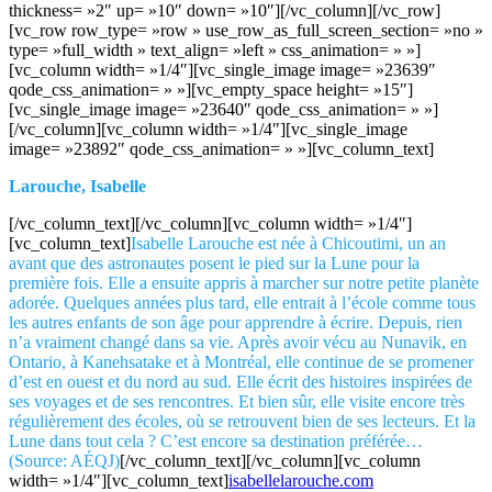
thickness= »2″ up= »10″ down= »10″][/vc_column][/vc_row]
[vc_row row_type= »row » use_row_as_full_screen_section= »no »
type= »full_width » text_align= »left » css_animation= » »]
[vc_column width= »1/4″][vc_single_image image= »23639″
qode_css_animation= » »][vc_empty_space height= »15″]
[vc_single_image image= »23640″ qode_css_animation= » »]
[/vc_column][vc_column width= »1/4″][vc_single_image
image= »23892″ qode_css_animation= » »][vc_column_text]
Larouche, Isabelle
[/vc_column_text][/vc_column][vc_column width= »1/4″]
[vc_column_text]
Isabelle Larouche est née à Chicoutimi, un an
avant que des astronautes posent le pied sur la Lune pour la
première fois. Elle a ensuite appris à marcher sur notre petite planète
adorée. Quelques années plus tard, elle entrait à l’école comme tous
les autres enfants de son âge pour apprendre à écrire. Depuis, rien
n’a vraiment changé dans sa vie. Après avoir vécu au Nunavik, en
Ontario, à Kanehsatake et à Montréal, elle continue de se promener
d’est en ouest et du nord au sud. Elle écrit des histoires inspirées de
ses voyages et de ses rencontres. Et bien sûr, elle visite encore très
régulièrement des écoles, où se retrouvent bien de ses lecteurs. Et la
Lune dans tout cela ? C’est encore sa destination préférée…
(Source: AÉQJ)
[/vc_column_text][/vc_column][vc_column
width= »1/4″][vc_column_text]
isabellelarouche.com