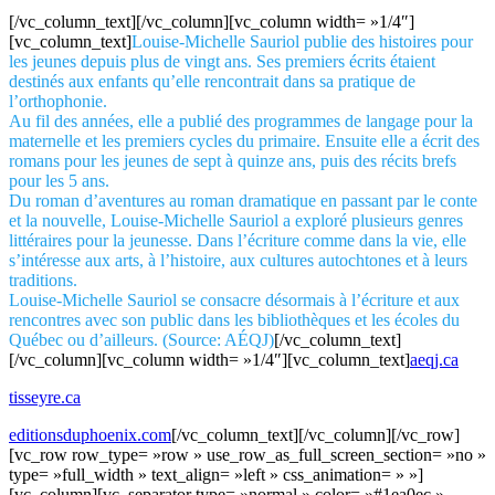
[/vc_column_text][/vc_column][vc_column width= »1/4″]
[vc_column_text]
Louise-Michelle Sauriol publie des histoires pour
les jeunes depuis plus de vingt ans. Ses premiers écrits étaient
destinés aux enfants qu’elle rencontrait dans sa pratique de
l’orthophonie.
Au fil des années, elle a publié des programmes de langage pour la
maternelle et les premiers cycles du primaire. Ensuite elle a écrit des
romans pour les jeunes de sept à quinze ans, puis des récits brefs
pour les 5 ans.
Du roman d’aventures au roman dramatique en passant par le conte
et la nouvelle, Louise-Michelle Sauriol a exploré plusieurs genres
littéraires pour la jeunesse. Dans l’écriture comme dans la vie, elle
s’intéresse aux arts, à l’histoire, aux cultures autochtones et à leurs
traditions.
Louise-Michelle Sauriol se consacre désormais à l’écriture et aux
rencontres avec son public dans les bibliothèques et les écoles du
Québec ou d’ailleurs. (Source: AÉQJ)
[/vc_column_text]
[/vc_column][vc_column width= »1/4″][vc_column_text]
aeqj.ca
tisseyre.ca
editionsduphoenix.com
[/vc_column_text][/vc_column][/vc_row]
[vc_row row_type= »row » use_row_as_full_screen_section= »no »
type= »full_width » text_align= »left » css_animation= » »]
[vc_column][vc_separator type= »normal » color= »#1ea0ec »