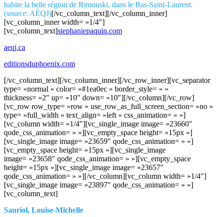
habite la belle région de Rimouski, dans le Bas-Saint-Laurent.
(source: AÉQJ)
[/vc_column_text][/vc_column_inner]
[vc_column_inner width= »1/4″]
[vc_column_text]
stephaniepaquin.com
aeqj.ca
editionsduphoenix.com
[/vc_column_text][/vc_column_inner][/vc_row_inner][vc_separator
type= »normal » color= »#1ea0ec » border_style= » »
thickness= »2″ up= »10″ down= »10″][/vc_column][/vc_row]
[vc_row row_type= »row » use_row_as_full_screen_section= »no »
type= »full_width » text_align= »left » css_animation= » »]
[vc_column width= »1/4″][vc_single_image image= »23660″
qode_css_animation= » »][vc_empty_space height= »15px »]
[vc_single_image image= »23659″ qode_css_animation= » »]
[vc_empty_space height= »15px »][vc_single_image
image= »23658″ qode_css_animation= » »][vc_empty_space
height= »15px »][vc_single_image image= »23657″
qode_css_animation= » »][/vc_column][vc_column width= »1/4″]
[vc_single_image image= »23897″ qode_css_animation= » »]
[vc_column_text]
Sauriol, Louise-Michelle