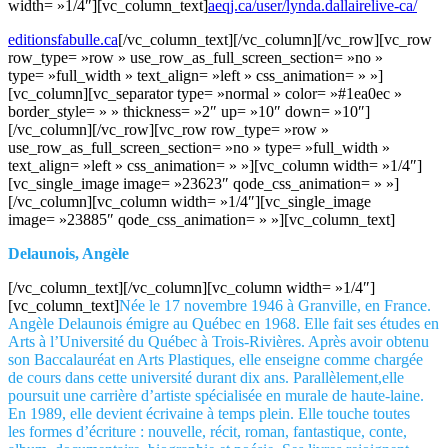
width= »1/4″][vc_column_text]
aeqj.ca/user/lynda.dallairelive-ca/
editionsfabulle.ca
[/vc_column_text][/vc_column][/vc_row][vc_row
row_type= »row » use_row_as_full_screen_section= »no »
type= »full_width » text_align= »left » css_animation= » »]
[vc_column][vc_separator type= »normal » color= »#1ea0ec »
border_style= » » thickness= »2″ up= »10″ down= »10″]
[/vc_column][/vc_row][vc_row row_type= »row »
use_row_as_full_screen_section= »no » type= »full_width »
text_align= »left » css_animation= » »][vc_column width= »1/4″]
[vc_single_image image= »23623″ qode_css_animation= » »]
[/vc_column][vc_column width= »1/4″][vc_single_image
image= »23885″ qode_css_animation= » »][vc_column_text]
Delaunois, Angèle
[/vc_column_text][/vc_column][vc_column width= »1/4″]
[vc_column_text]
Née le 17 novembre 1946 à Granville, en France.
Angèle Delaunois émigre au Québec en 1968. Elle fait ses études en
Arts à l’Université du Québec à Trois-Rivières. Après avoir obtenu
son Baccalauréat en Arts Plastiques, elle enseigne comme chargée
de cours dans cette université durant dix ans. Parallèlement,elle
poursuit une carrière d’artiste spécialisée en murale de haute-laine.
En 1989, elle devient écrivaine à temps plein. Elle touche toutes
les formes d’écriture : nouvelle, récit, roman, fantastique, conte,