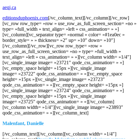
aeqj.ca
editionsduphoenix.com
[/vc_column_text][/vc_column][/vc_row]
[vc_row row_type= »row » use_row_as_full_screen_section= »no »
type= »full_width » text_align= »left » css_animation= » »]
[vc_column][vc_separator type= »normal » color= »#1ea0ec »
border_style= » » thickness= »2″ up= »10″ down= »10″]
[/vc_column][/vc_row][vc_row row_type= »row »
use_row_as_full_screen_section= »no » type= »full_width »
text_align= »left » css_animation= » »][vc_column width= »1/4″]
[vc_single_image image= »23721″ qode_css_animation= » »]
[vc_empty_space height= »15px »][vc_single_image
image= »23722″ qode_css_animation= » »][vc_empty_space
height= »15px »][vc_single_image image= »23723″
qode_css_animation= » »][vc_empty_space height= »15px »]
[vc_single_image image= »23724″ qode_css_animation= » »]
[vc_empty_space height= »15px »][vc_single_image
image= »23725″ qode_css_animation= » »][/vc_column]
[vc_column width= »1/4″][vc_single_image image= »23893″
qode_css_animation= » »][vc_column_text]
Malenfant, Danielle
[/vc_column_text][/vc_column][vc_column width= »1/4″]