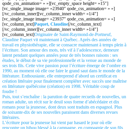
qode_css_animation= » »][vc_empty_space height= »15″]
[vc_single_image image= »23940″ qode_css_animation= » »]
[/vc_column_inner][vc_column_inner width= »1/4″]
[vc_single_image image= »23937″ qode_css_animation= » »]
[vc_column_text]
Paquet, Claudine
[/vc_column_text]
[/vc_column_inner][vc_column_inner width= »1/4″]
[vc_column_text]
Originaire de Saint-Raymond-de-Portneuf,
Claudine Paquet vit maintenant à Québec. Après des années de
travail en physiothérapie, elle se consacre maintenant à temps plein à
l’écriture. Son amour des mots, très vif à l’adolescence, demeure
latent pendant quelques années pour de très bonnes raisons : ses
études, le début de sa vie professionnelle et la venue au monde de
ses trois fils. Cette vive passion pour l’écriture émerge de l’ombre en
1990, au moment où elle ose faire le grand saut dans le monde de la
littérature. Enthousiaste, elle entreprend d’abord un certificat en
création littéraire pour finalement compléter avec succès une maîtrise
en littérature québécoise (création) en 1998. Véritable coup de
foudre !
Puis, tout s’enchaîne : la parution de quatre recueils de nouvelles, un
roman adulte, un récit sur le deuil sous forme d’abécédaire et dix
romans pour la jeunesse, dont deux sont traduits en espagnol. Plus
de soixante-dix de ses nouvelles paraissent dans diverses revues
littéraires.
L’écriture pour la jeunesse lui vient par hasard le jour où elle
rencontre un hibou blessé à la campagne, en compagnie de son fils