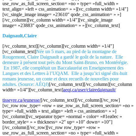
use_row_as_full_screen_section= »no » type= »full_width »
text_align= »left » css_animation= » »][vc_column width= »1/4″]
[vc_single_image image= »23610″ qode_css_animation= » »]
[/vc_column][vc_column width= »1/4″][vc_single_image
image= »23883″ qode_css_animation= » »][vc_column_text]
Daignault,Claire
[/vc_column_text][/vc_column][vc_column width= »1/4″]
[vc_column_text]
Née un 5 mars, au pied de la montagne de
Rougemont, Claire Daignault a gardé le goût de la nature. Elle
demeure à présent tout près du Mont Saint-Bruno, en Montérégie.
En 1987, elle complétait un Baccalauréat en Enseignement des
Langues et des Lettres à l’UQAM. Elle a jusqu’ici signé dix-huit
romans jeunesse, un conte et deux recueils de nouvelles pour
adultes. (Source: AÉQJ)
[/vc_column_text][/vc_column][vc_column
width= »1/4″][vc_column_text]
aeqj.ca/user/clairedaignault/
tisseyre.ca/jeunesse/
[/vc_column_text][/vc_column][/vc_row]
[vc_row row_type= »row » use_row_as_full_screen_section= »no »
type= »full_width » text_align= »left » css_animation= » »]
[vc_column][vc_separator type= »normal » color= »#1ea0ec »
border_style= » » thickness= »2″ up= »10″ down= »10″]
[/vc_column][/vc_row][vc_row row_type= »row »
use_row_as_full_screen_section= »no » type= »full_width »