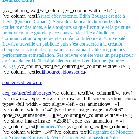
[/vc_column_text][/vc_column][vc_column width= »1/4″]
[vc_column_text]
Artiste effervescente, Édith Bourget est née à
Lévis (Québec, Canada). Sensible à la beauté du monde, des
couleurs et des mots, elle a toujours su que l’écriture et la peinture
prendraient une grande place dans sa vie. Elle a étudié en
communication graphique et en création littéraire à l’Université
Laval, a travaillé en publicité puis s’est consacrée à la création
d’expositions multidisciplinaires amalgamant tableaux, poèmes,
performance et installation. Ses œuvres ont été vues un peu partout
au Canada, en Haïti et à plusieurs endroits en Europe. (source:
AÉQJ)
[/vc_column_text][/vc_column][vc_column width= »1/4″]
[vc_column_text]
edithbourget.blogspot.ca/
soulieresediteur.com
aeqj.ca/user/edithbourget
[/vc_column_text][/vc_column][/vc_row]
[vc_row row_type= »row » use_row_as_full_screen_section= »no »
type= »full_width » text_align= »left » css_animation= » »]
[vc_column width= »1/4″][vc_single_image image= »23606″
qode_css_animation= » »][/vc_column][vc_column width= »1/4″]
[vc_single_image image= »23881″ qode_css_animation= » »]
[vc_column_text]
Cormier, Yves
[/vc_column_text][/vc_column]
[vc_column width= »1/4″][vc_column_text]
Originaire de Moncton
au Nouveau-Brunswick, Yves Cormier est un passionné de