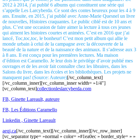
2012 à 2014, j’ai publié 6 albums qui constituent une série qui
s’appelle Les Larcyberda. Ce sont des contes heureux pour les 4 à 9
ans. Ensuite, en 2015, j’ai publié avec Anne-Marie Quesnel un livre
de nouvelles, Histoires craquantes. Le public ciblé est de 10 ans et
plus. C’est une occasion de faire aimer la lecture à tous ces jeunes
qui aiment les histoires courtes et animées. C’est en 2016 que j’ai
lancé, Toc,toc,toc, le bonheur! C’est mon petit album qui allie le
monde urbain à celui de la campagne avec la découverte de la
beauté de la nature et de la naissance des animaux. Il s’adresse aux 3
à 8 ans. Il est conçu pour les premières lectures. Ma maison
d’édition est Caramello. Je leur dois le privilège d’avoir publié mes
ouvrages et de les avoir fait connaître chez les libraires, dans les
Salons du livre, dans les écoles et les bibliothèques. Les projets ne
manquent pas! (Source: Auteure)
[/vc_column_text]
[/vc_column_inner][vc_column_inner width= »1/4″]
[vc_column_text]
collectionleslarcyberda.com
FB, Ginette Lareault, auteure
FB, Les Éditions Caramello
Linkedin , Ginette Lareault
aeqj.ca
[/vc_column_text][/vc_column_inner][/vc_row_inner]
[vc_separator type= »normal » color= »#1ea0ec » border_style= » »