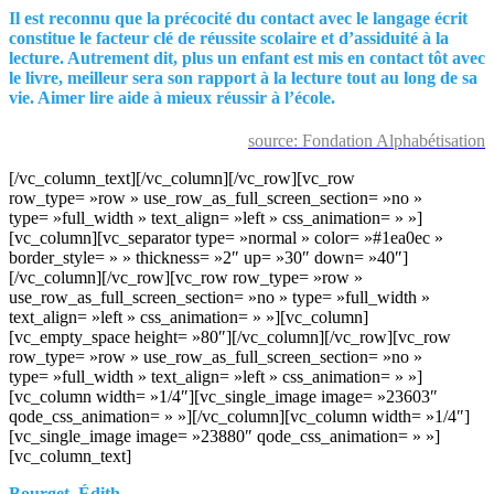
Il est reconnu que la précocité du contact avec le langage écrit
constitue le facteur clé de réussite scolaire et d’assiduité à la
lecture. Autrement dit, plus un enfant est mis en contact tôt avec
le livre, meilleur sera son rapport à la lecture tout au long de sa
vie. Aimer lire aide à mieux réussir à l’école.
source: Fondation Alphabétisation
[/vc_column_text][/vc_column][/vc_row][vc_row
row_type= »row » use_row_as_full_screen_section= »no »
type= »full_width » text_align= »left » css_animation= » »]
[vc_column][vc_separator type= »normal » color= »#1ea0ec »
border_style= » » thickness= »2″ up= »30″ down= »40″]
[/vc_column][/vc_row][vc_row row_type= »row »
use_row_as_full_screen_section= »no » type= »full_width »
text_align= »left » css_animation= » »][vc_column]
[vc_empty_space height= »80″][/vc_column][/vc_row][vc_row
row_type= »row » use_row_as_full_screen_section= »no »
type= »full_width » text_align= »left » css_animation= » »]
[vc_column width= »1/4″][vc_single_image image= »23603″
qode_css_animation= » »][/vc_column][vc_column width= »1/4″]
[vc_single_image image= »23880″ qode_css_animation= » »]
[vc_column_text]
Bourget, Édith