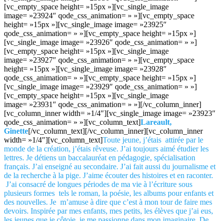
[vc_empty_space height= »15px »][vc_single_image
image= »23924″ qode_css_animation= » »][vc_empty_space
height= »15px »][vc_single_image image= »23925″
qode_css_animation= » »][vc_empty_space height= »15px »]
[vc_single_image image= »23926″ qode_css_animation= » »]
[vc_empty_space height= »15px »][vc_single_image
image= »23927″ qode_css_animation= » »][vc_empty_space
height= »15px »][vc_single_image image= »23928″
qode_css_animation= » »][vc_empty_space height= »15px »]
[vc_single_image image= »23929″ qode_css_animation= » »]
[vc_empty_space height= »15px »][vc_single_image
image= »23931″ qode_css_animation= » »][/vc_column_inner]
[vc_column_inner width= »1/4″][vc_single_image image= »23923″
qode_css_animation= » »][vc_column_text]
Lareault,
Ginette
[/vc_column_text][/vc_column_inner][vc_column_inner
width= »1/4″][vc_column_text]
Toute jeune, j’étais attirée par le
monde de la création, j’étais rêveuse. J’ai toujours aimé étudier les
lettres. Je détiens un baccalauréat en pédagogie, spécialisation
français. J’ai enseigné au secondaire. J’ai fait aussi du journalisme et
de la recherche à la pige. J’aime écouter des histoires et en raconter.
J’ai consacré de longues périodes de ma vie à l’écriture sous
plusieurs formes tels le roman, la poésie, les albums pour enfants et
des nouvelles. Je m’amuse à dire que c’est à mon tour de faire mes
devoirs. Inspirée par mes enfants, mes petits, les élèves que j’ai eus,
les jeunes que je côtoie, je me passionne dans mon imaginaire. De