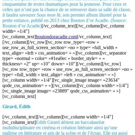
cinquantaine de textes dramatiques pour la jeunesse. Pour ceux et
celles qui n’ont pas la chance de se retrouver dans sa salle de classe,
il faudra savourer
Sous mon lit
, son premier album illustré pour la
petite enfance, publié en 2013 chez Bouton d’or Acadie. (Source:
Bouton d’or Acadie)
[/vc_column_text][/vc_column][vc_column
width= »1/4″]
[vc_column_text]
boutondoracadie.com
[/vc_column_text]
[/vc_column][/vc_row][vc_row row_type= »row »
use_row_as_full_screen_section= »no » type= »full_width »
text_align= »left » css_animation= » »][vc_column][vc_separator
type= »normal » color= »#1ea0ec » border_style= » »
thickness= »2″ up= »10″ down= »10″][/vc_column][/vc_row]
[vc_row row_type= »row » use_row_as_full_screen_section= »no »
type= »full_width » text_align= »left » css_animation= » »]
[vc_column width= »1/4″][vc_single_image image= »23634″
qode_css_animation= » »][/vc_column][vc_column width= »1/4″]
[vc_single_image image= »23889″ qode_css_animation= » »]
[vc_column_text]
Girard, Édith
[/vc_column_text][/vc_column][vc_column width= »1/4″]
[vc_column_text]
Edith Girard détient un baccalauréat
multidisciplinaire en cinéma et création littéraire ainsi qu’une
maîtrise en littérature et arts de la scène et de l’écran. Elle est aussi