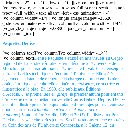
thickness= »2″ up= »10″ down= »10″][/vc_column][/vc_row]
[vc_row row_type= »row » use_row_as_full_screen_section= »no »
type= »full_width » text_align= »left » css_animation= » »]
[vc_column width= »1/4″][vc_single_image image= »23626″
qode_css_animation= » »][/vc_column][vc_column width= »1/4″]
[vc_single_image image= »23896″ qode_css_animation= » »]
[vc_column_text]
Paquette, Denise
[/vc_column_text][/vc_column][vc_column width= »1/4″]
[vc_column_text]
Denise Paquette a étudié en arts visuels au Cegep
régional de Lanaudière à Joliette, en littérature à l’Université de
Moncton, puis en narratologie à l’Université Laval. Elle a enseigné
le français et les techniques d’écriture à l’université. Elle a été
également assistante de recherche et chargée de projet en histoire
orale, chroniqueuse culturelle et littéraire, réviseure, correctrice et
illustratrice à la pige. En 1989, elle publie aux Éditions
d’Acadie,
Une promenade en girafe
, le premier album pour enfants
d’une série de trois mettant en vedette Souris Baline. Depuis, Denise
a écrit et illustré près d’une quarantaine d’ouvrages pour la jeunesse
dont les romans
Gribouillis barbares
et
Annie a deux
mamans
(Bouton d’Or Acadie, 1999 et 2003), finalistes aux Prix
Hackmatack – le choix des jeunes. Ses illustrations ont été exposées
au Coin des arts de l’Université Concordia, à la Galerie 12, au