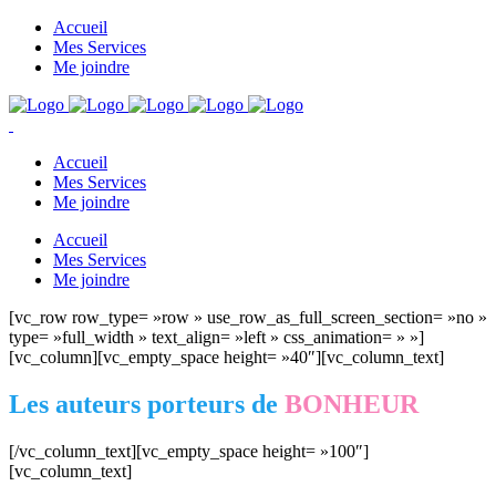
Accueil
Mes Services
Me joindre
Accueil
Mes Services
Me joindre
Accueil
Mes Services
Me joindre
[vc_row row_type= »row » use_row_as_full_screen_section= »no »
type= »full_width » text_align= »left » css_animation= » »]
[vc_column][vc_empty_space height= »40″][vc_column_text]
Les auteurs porteurs de
BONHEUR
[/vc_column_text][vc_empty_space height= »100″]
[vc_column_text]