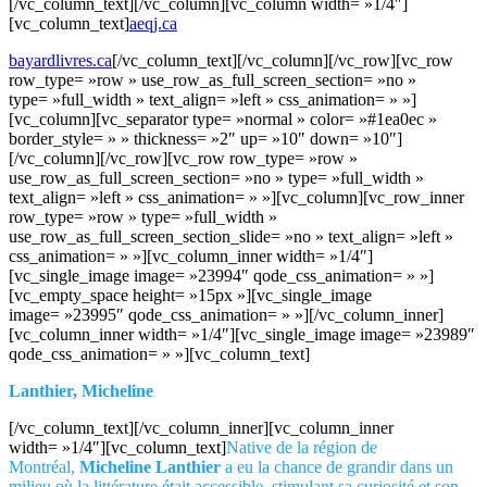
[/vc_column_text][/vc_column][vc_column width= »1/4″]
[vc_column_text]
aeqj.ca
bayardlivres.ca
[/vc_column_text][/vc_column][/vc_row][vc_row
row_type= »row » use_row_as_full_screen_section= »no »
type= »full_width » text_align= »left » css_animation= » »]
[vc_column][vc_separator type= »normal » color= »#1ea0ec »
border_style= » » thickness= »2″ up= »10″ down= »10″]
[/vc_column][/vc_row][vc_row row_type= »row »
use_row_as_full_screen_section= »no » type= »full_width »
text_align= »left » css_animation= » »][vc_column][vc_row_inner
row_type= »row » type= »full_width »
use_row_as_full_screen_section_slide= »no » text_align= »left »
css_animation= » »][vc_column_inner width= »1/4″]
[vc_single_image image= »23994″ qode_css_animation= » »]
[vc_empty_space height= »15px »][vc_single_image
image= »23995″ qode_css_animation= » »][/vc_column_inner]
[vc_column_inner width= »1/4″][vc_single_image image= »23989″
qode_css_animation= » »][vc_column_text]
Lanthier, Micheline
[/vc_column_text][/vc_column_inner][vc_column_inner
width= »1/4″][vc_column_text]
Native de la région de
Montréal,
Micheline Lanthier
a eu la chance de grandir dans un
milieu où la littérature était accessible, stimulant sa curiosité et son