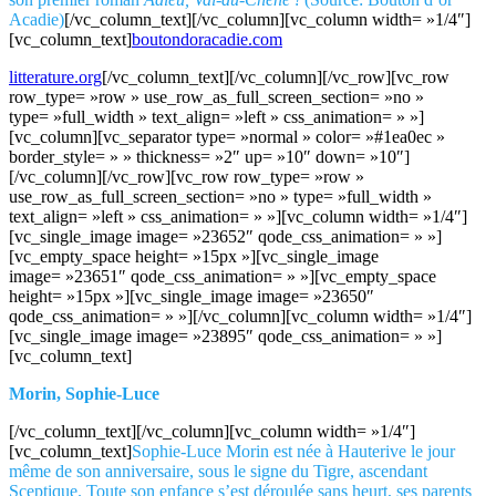
Acadie)
[/vc_column_text][/vc_column][vc_column width= »1/4″]
[vc_column_text]
boutondoracadie.com
litterature.org
[/vc_column_text][/vc_column][/vc_row][vc_row
row_type= »row » use_row_as_full_screen_section= »no »
type= »full_width » text_align= »left » css_animation= » »]
[vc_column][vc_separator type= »normal » color= »#1ea0ec »
border_style= » » thickness= »2″ up= »10″ down= »10″]
[/vc_column][/vc_row][vc_row row_type= »row »
use_row_as_full_screen_section= »no » type= »full_width »
text_align= »left » css_animation= » »][vc_column width= »1/4″]
[vc_single_image image= »23652″ qode_css_animation= » »]
[vc_empty_space height= »15px »][vc_single_image
image= »23651″ qode_css_animation= » »][vc_empty_space
height= »15px »][vc_single_image image= »23650″
qode_css_animation= » »][/vc_column][vc_column width= »1/4″]
[vc_single_image image= »23895″ qode_css_animation= » »]
[vc_column_text]
Morin, Sophie-Luce
[/vc_column_text][/vc_column][vc_column width= »1/4″]
[vc_column_text]
Sophie-Luce Morin est née à Hauterive le jour
même de son anniversaire, sous le signe du Tigre, ascendant
Sceptique. Toute son enfance s’est déroulée sans heurt, ses parents