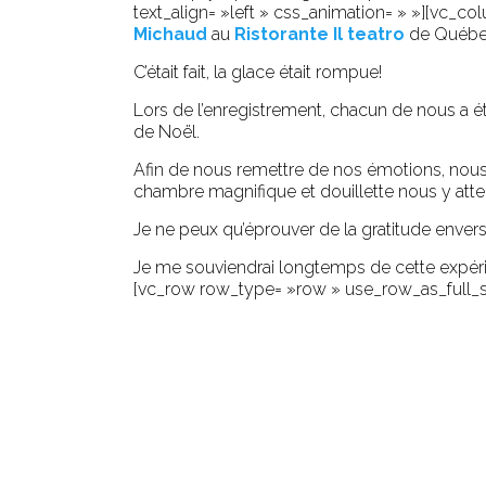
text_align= »left » css_animation= » »][vc_c
Michaud
au
Ristorante Il teatro
de Québec
C’était fait, la glace était rompue!
Lors de l’enregistrement, chacun de nous a
de Noël.
Afin de nous remettre de nos émotions, nous
chambre magnifique et douillette nous y atte
Je ne peux qu’éprouver de la gratitude enver
Je me souviendrai longtemps de cette expér
[vc_row row_type= »row » use_row_as_full_sc