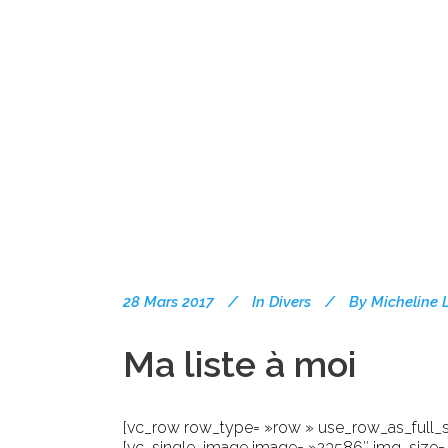
28 Mars 2017
In
Divers
By
Micheline 
Ma liste à moi
[vc_row row_type= »row » use_row_as_full_sc
[vc_single_image image= »23586″ img_size= 