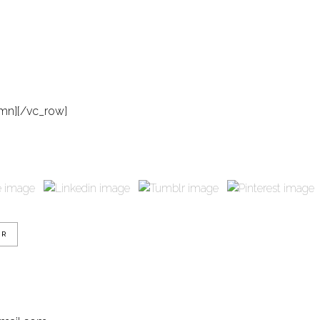
mn][/vc_row]
UR