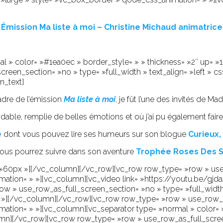
Émission Ma liste à moi – Christine Michaud animatrice
l » color= »#1ea0ec » border_style= » » thickness= »2″ up= 
reen_section= »no » type= »full_width » text_align= »left » c
n_text]
adre de l’émission
Ma liste à moi
, je fût l’une des invités de 
able, remplie de belles émotions et où j’ai pu également faire
é
dont vous pouvez lire ses humeurs sur son blogue
Curieux,
ous pourrez suivre dans son aventure
Trophée Roses Des S
»60px »][/vc_column][/vc_row][vc_row row_type= »row » use
nimation= » »][vc_column][vc_video link= »https://youtu.be/gjd
 » use_row_as_full_screen_section= »no » type= »full_width » 
»][/vc_column][/vc_row][vc_row row_type= »row » use_row_a
animation= » »][vc_column][vc_separator type= »normal » color=
n][/vc_row][vc_row row_type= »row » use_row_as_full_screen