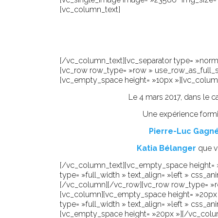
[vc_column_text]
[/vc_column_text][vc_separator type= »norma
[vc_row row_type= »row » use_row_as_full_sc
[vc_empty_space height= »10px »][vc_colum
Le 4 mars 2017, dans le c
Une expérience formid
Pierre-Luc Gagn
Katia Bélanger
que v
[/vc_column_text][vc_empty_space height= 
type= »full_width » text_align= »left » css_a
[/vc_column][/vc_row][vc_row row_type= »row
[vc_column][vc_empty_space height= »20px 
type= »full_width » text_align= »left » css_
[vc_empty_space height= »20px »][/vc_colum