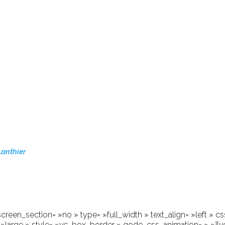
ACC
ME
Lanthier
reen_section= »no » type= »full_width » text_align= »left » c
»large » style= »vc_box_border » qode_css_animation= » »][