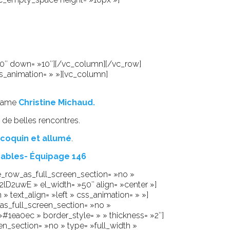
»10″ down= »10″][/vc_column][/vc_row]
ss_animation= » »][vc_column]
Madame
Christine Michaud.
 de belles rencontres.
 coquin et allumé
.
ables- Équipage 146
_row_as_full_screen_section= »no »
a2lD2uwE » el_width= »50″ align= »center »]
text_align= »left » css_animation= » »]
s_full_screen_section= »no »
 »#1ea0ec » border_style= » » thickness= »2″]
_section= »no » type= »full_width »