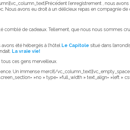
olumn][vc_column_text]
Précédent l’enregistrement , nous avon
. Nous avons eu droit à un délicieux repas en compagnie de 
 été comblé de cadeaux. Tellement, que nous nous sommes crus
 avons été hébergés à l’hôtel
Le Capitole
situé dans l’arron
ndait.
La vraie vie!
s tous ces gens merveilleux.
ience. Un immense merci!
[/vc_column_text][vc_empty_space 
reen_section= »no » type= »full_width » text_align= »left » c