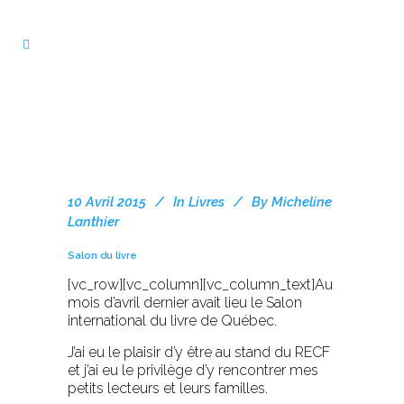
10 Avril 2015
In
Livres
By
Micheline
Lanthier
Salon du livre
[vc_row][vc_column][vc_column_text]Au
mois d’avril dernier avait lieu le Salon
international du livre de Québec.
J’ai eu le plaisir d’y être au stand du RECF
et j’ai eu le privilège d’y rencontrer mes
petits lecteurs et leurs familles.