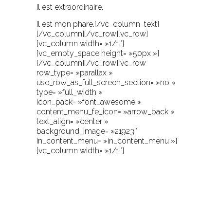
Il est extraordinaire.
Il est mon phare.[/vc_column_text]
[/vc_column][/vc_row][vc_row]
[vc_column width= »1/1″]
[vc_empty_space height= »50px »]
[/vc_column][/vc_row][vc_row
row_type= »parallax »
use_row_as_full_screen_section= »no »
type= »full_width »
icon_pack= »font_awesome »
content_menu_fe_icon= »arrow_back »
text_align= »center »
background_image= »21923″
in_content_menu= »in_content_menu »]
[vc_column width= »1/1″]
Un livre c'est comme une
bande dessinée, sauf que les
images se trouvent entre les